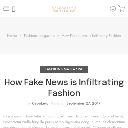
Home
Fashions magazine
How Fake News is Infiltrating Fashion
FASHIONS MAGAZINE
How Fake News is Infiltrating
Fashion
By
Cabokero
.
Posted on
September 27, 2017
Lorem ipsum dosectetur adipisicing elit, sed do.Lorem ipsum dolor sit amet,
consectetur Nulla fringilla purus at leo dignissim congue. Mauris elementum
accumsan leo vel tempor. Sit amet cursus nisl aliquam. Aliquam et elit eu