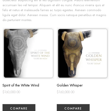
dosectetur adipisicing elit at leo dignissim congue. Mauris elementum
accumsan leo vel tempor. Aliquam et elit eu nunc rhoncus viverra quis at
felis et netus et malesuada fames ac turpis egestas. Aenean commodo
ligula eget dolor. Aenean massa. Cum sociis natoque penatibus et magnis
dis parturient montes.
Spirit of the White Wind
Golden Whisper
$
160,000.00
$
160,000.00
COMPARE
COMPARE